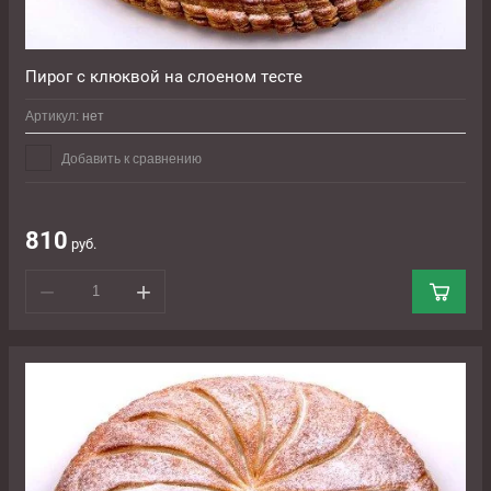
Пирог с клюквой на слоеном тесте
Артикул:
нет
Добавить к сравнению
810
руб.
−
+