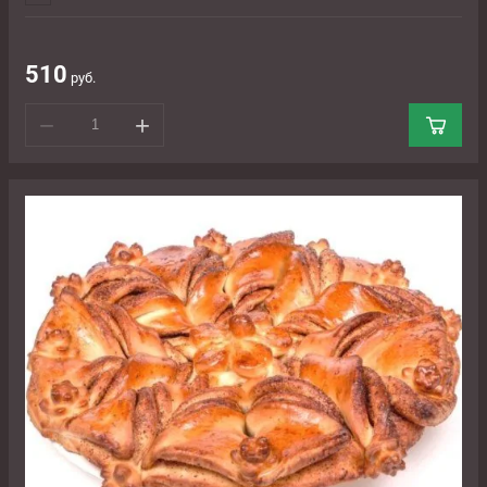
510
руб.
−
+