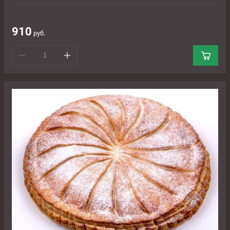
910
руб.
−
+